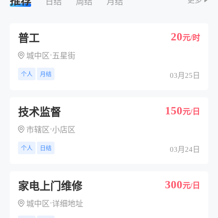
推荐
更多
日结
周结
月结
20
普工
元/时
·
城中区
五星街
个人
月结
03月25日
150
技术监督
元/日
·
市辖区
小店区
个人
日结
03月24日
300
家电上门维修
元/日
·
城中区
详细地址